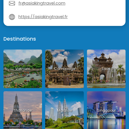
fr@asiakingtravel.com
https://asiakingtravel.fr
Destinations
Vietnam
Cambodge
Laos
Thailande
Malaisie
Singapour