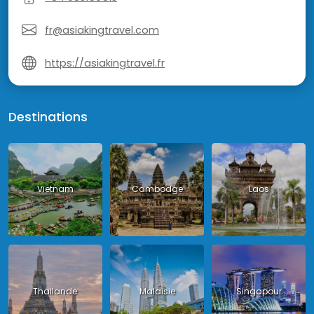
fr@asiakingtravel.com
https://asiakingtravel.fr
Destinations
Vietnam
Cambodge
Laos
Thailande
Malaisie
Singapour