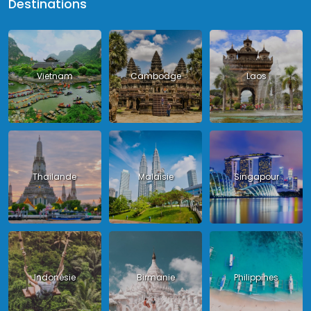
Destinations
Vietnam
Cambodge
Laos
Thailande
Malaisie
Singapour
Indonésie
Birmanie
Philippines