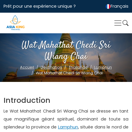
Prêt pour une expérience unique ?
Français
Wat Mahathat Chedi Sri
Wiang Chai
Accueil
Destination
Thailande
Lamphun
Wat Mahathat Chedi Sri Wiang Chai
Introduction
Le Wat Mahathat Chedi Sri Wiang Chai se dresse en tant
que magnifique géant spirituel, dominant de toute sa
splendeur la province de
Lamphun
, située dans le nord de