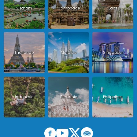
Vietnam
Cambodge
Laos
Thailande
Malaisie
Singapour
Indonésie
Birmanie
Philippines