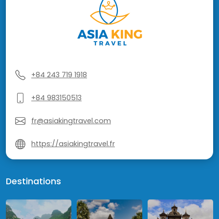
+84 243 719 1918
+84 983150513
fr@asiakingtravel.com
https://asiakingtravel.fr
Destinations