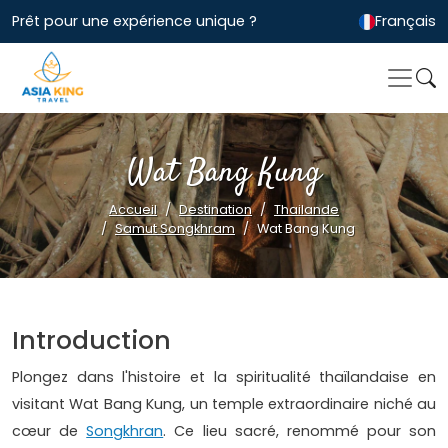
Prêt pour une expérience unique ?
Français
Wat Bang Kung
Accueil
Destination
Thailande
Samut Songkhram
Wat Bang Kung
Introduction
Plongez dans l'histoire et la spiritualité thaïlandaise en
visitant Wat Bang Kung, un temple extraordinaire niché au
cœur de
Songkhran
. Ce lieu sacré, renommé pour son