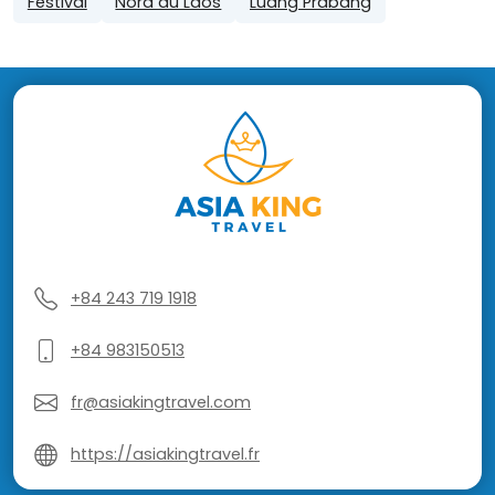
Festival
Nord du Laos
Luang Prabang
+84 243 719 1918
+84 983150513
fr@asiakingtravel.com
https://asiakingtravel.fr