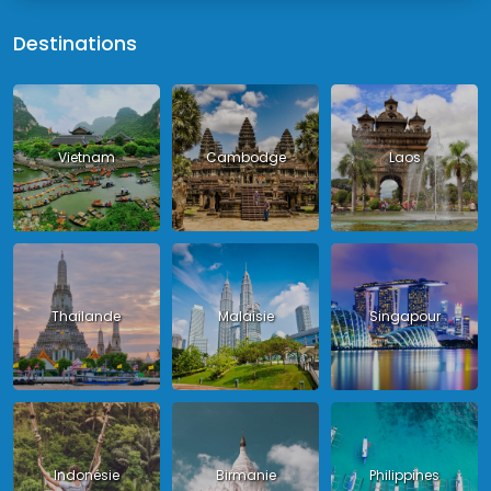
Destinations
Vietnam
Cambodge
Laos
Thailande
Malaisie
Singapour
Indonésie
Birmanie
Philippines