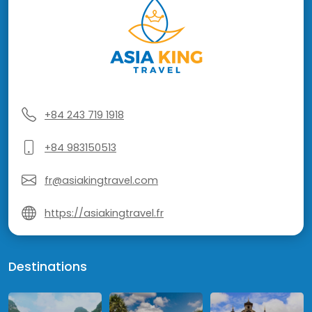
+84 243 719 1918
+84 983150513
fr@asiakingtravel.com
https://asiakingtravel.fr
Destinations