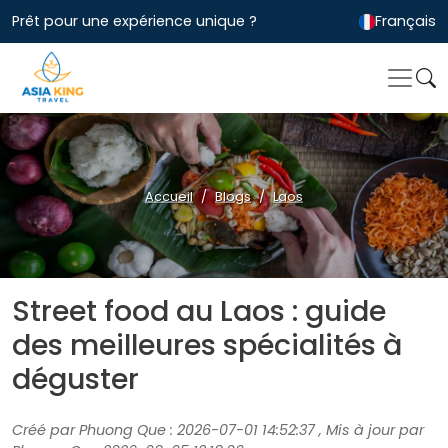
Prêt pour une expérience unique ?
Français
Accueil
Blogs
Laos
Street food au Laos : guide
des meilleures spécialités à
déguster
Créé par Phuong Que : 2026-07-01 14:52:37 , Mis à jour par