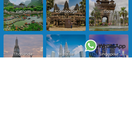
Vietnam
Cambodge
Laos
Thailande
Malaisie
Singapour
Indonésie
Birmanie
Philippines