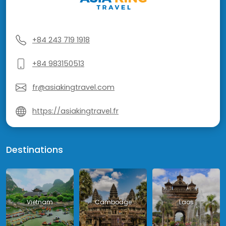
+84 243 719 1918
+84 983150513
fr@asiakingtravel.com
https://asiakingtravel.fr
Destinations
Vietnam
Cambodge
Laos