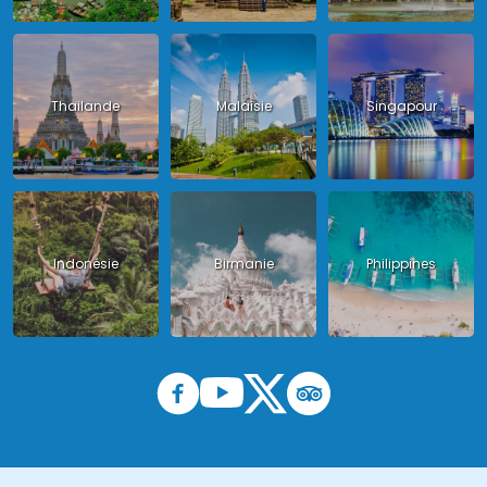
Thailande
Malaisie
Singapour
Indonésie
Birmanie
Philippines