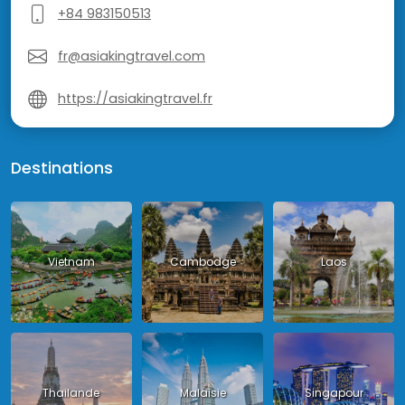
+84 983150513
fr@asiakingtravel.com
https://asiakingtravel.fr
Destinations
Vietnam
Cambodge
Laos
Thailande
Malaisie
Singapour