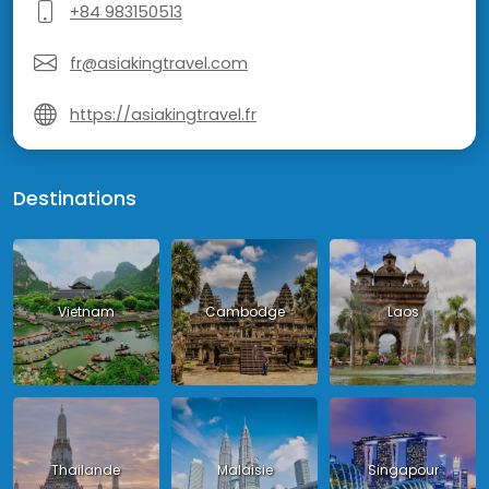
+84 983150513
fr@asiakingtravel.com
https://asiakingtravel.fr
Destinations
Vietnam
Cambodge
Laos
Thailande
Malaisie
Singapour