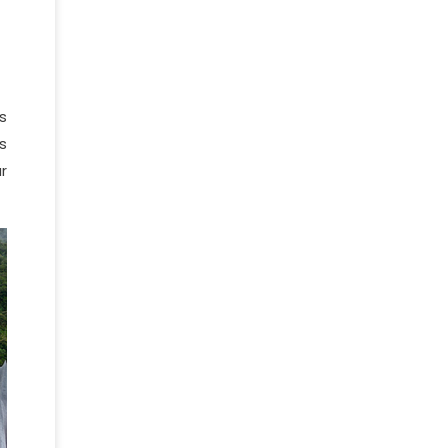
s
s
r