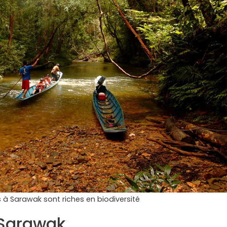
 à Sarawak sont riches en biodiversité
 Sarawak