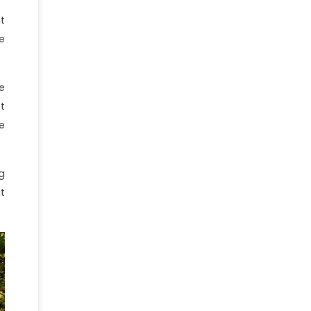
t
e
e
t
e
g
t