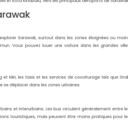
wi et Kota Kinabalu, vers les principaux aéroports de Sarawak
arawak
 explorer Sarawak, surtout dans les zones éloignées ou moin
mun. Vous pouvez louer une voiture dans les grandes ville
et Miri, les taxis et les services de covoiturage tels que Gra
de se déplacer dans les zones urbaines.
ains et interurbains. Les bus circulent généralement entre le
ctions touristiques, mais peuvent être moins pratiques pour le