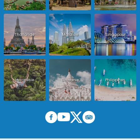
Thailande
Malaisie
Singapour
Indonésie
Birmanie
Philippines