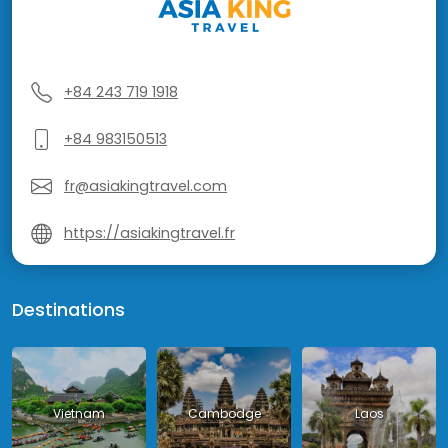
+84 243 719 1918
+84 983150513
fr@asiakingtravel.com
https://asiakingtravel.fr
Destinations
Vietnam
Cambodge
Laos