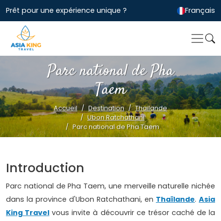
Prêt pour une expérience unique ?
Français
Parc national de Pha
Taem
Accueil
Destination
Thailande
Ubon Ratchathani
Parc national de Pha Taem
Introduction
Parc national de Pha Taem, une merveille naturelle nichée
dans la province d'Ubon Ratchathani, en
Thaïlande
.
Asia
King Travel
vous invite à découvrir ce trésor caché de la