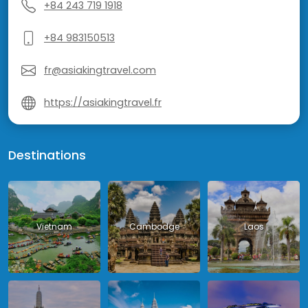
+84 243 719 1918
+84 983150513
fr@asiakingtravel.com
https://asiakingtravel.fr
Destinations
Vietnam
Cambodge
Laos