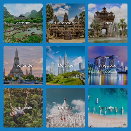
Vietnam
Cambodge
Laos
Thailande
Malaisie
Singapour
Indonésie
Birmanie
Philippines