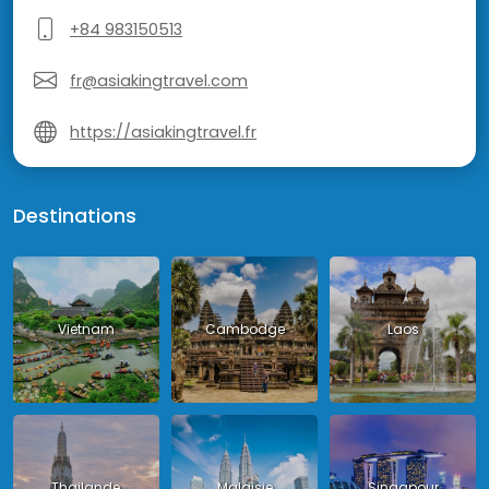
+84 983150513
fr@asiakingtravel.com
https://asiakingtravel.fr
Destinations
Vietnam
Cambodge
Laos
Thailande
Malaisie
Singapour