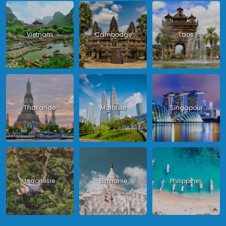
Vietnam
Cambodge
Laos
Thailande
Malaisie
Singapour
Indonésie
Birmanie
Philippines