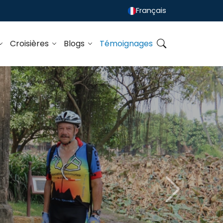
Français
Croisières
Blogs
Témoignages
s
Next