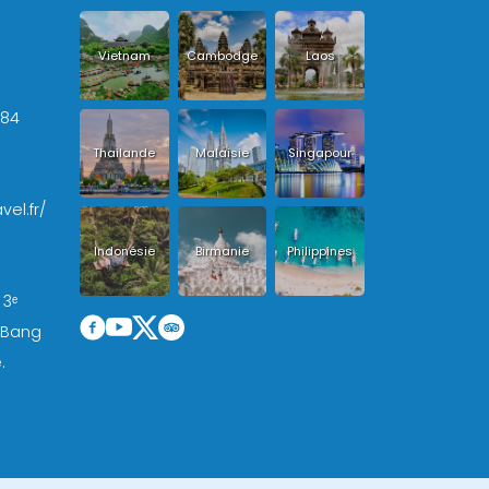
Vietnam
Cambodge
Laos
+84
Thailande
Malaisie
Singapour
vel.fr/
Indonésie
Birmanie
Philippines
 3ᵉ
, Bang
.