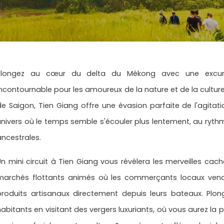
Plongez au cœur du delta du Mékong avec une excurs
incontournable pour les amoureux de la nature et de la cultur
de Saigon, Tien Giang offre une évasion parfaite de l'agitat
univers où le temps semble s'écouler plus lentement, au rythme
ancestrales.
Un mini circuit à Tien Giang vous révèlera les merveilles ca
marchés flottants animés où les commerçants locaux venden
produits artisanaux directement depuis leurs bateaux. Plo
abitants en visitant des vergers luxuriants, où vous aurez la po