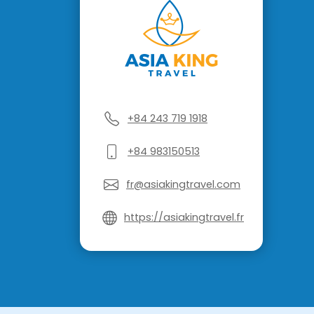
+84 243 719 1918
+84 983150513
fr@asiakingtravel.com
https://asiakingtravel.fr