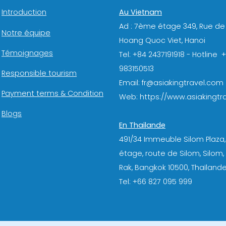
Au Vietnam
Introduction
Ad : 7ème étage 349, Rue de
Notre équipe
Hoang Quoc Viet, Hanoi
Témoignages
Tel: +84 2437191918 - Hotline 
983150513
Responsible tourism
Email: fr@asiakingtravel.com
Payment terms & Condition
Web: https://www.asiakingtra
Blogs
En Thailande
491/34 Immeuble Silom Plaza,
étage, route de Silom, Silom
Rak, Bangkok 10500, Thaïlande
Tel: +66 827 095 999