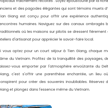
tropicaux fraichement recoltes . Soyez époustouflé par la rich
anciens et des pagodes élégantes qui sont témoins muets d’une 
Tian Giang est conçu pour offrir une expérience authentiqu
rencontres humaines. Naviguez sur des canaux ombragés bor
traditionnels où les maisons sur pilotis se dressent fièrement
teliers d'artisanat pour apprécier le savoir-faire local.
Si vous optez pour un court séjour à Tien Giang, chaque 
l'âme du Vietnam. Profitez de la tranquillité des paysages, de
laissez-vous emporter par l'atmosphère envoûtante du Delt
Giang, c'est s'offrir une parenthèse enchantée, un lieu où
conspirent pour créer des souvenirs inoubliables. Réservez
Giang et plongez dans l'essence même du Vietnam.