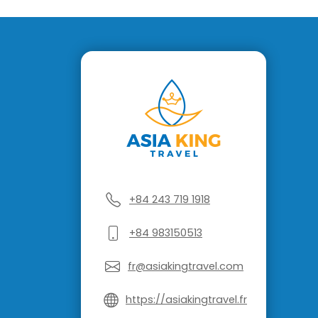
+84 243 719 1918
+84 983150513
fr@asiakingtravel.com
https://asiakingtravel.fr