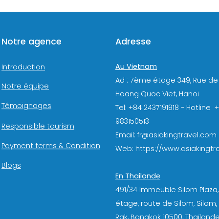
Notre agence
Adresse
Au Vietnam
Introduction
Ad : 7ème étage 349, Rue de
Notre équipe
Hoang Quoc Viet, Hanoi
Témoignages
Tel: +84 2437191918 - Hotline 
983150513
Responsible tourism
Email: fr@asiakingtravel.com
Payment terms & Condition
Web: https://www.asiakingtra
Blogs
En Thailande
491/34 Immeuble Silom Plaza,
étage, route de Silom, Silom
Rak, Bangkok 10500, Thaïlande