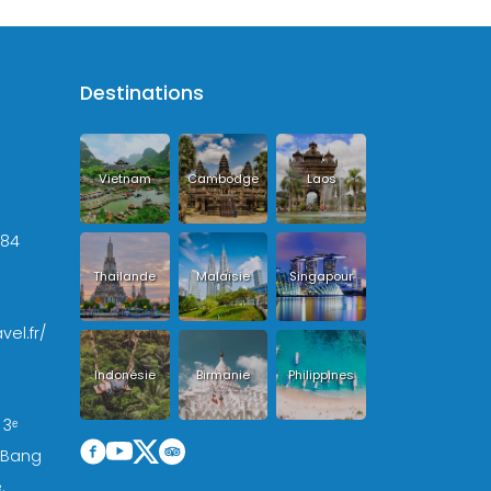
Destinations
Vietnam
Cambodge
Laos
+84
Thailande
Malaisie
Singapour
vel.fr/
Indonésie
Birmanie
Philippines
 3ᵉ
, Bang
.