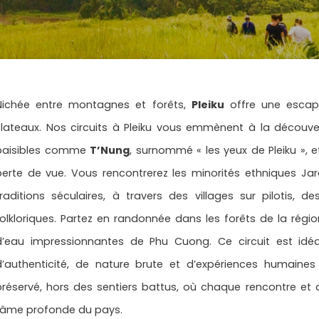
Nichée entre montagnes et forêts,
Pleiku
offre une escap
Plateaux. Nos circuits à Pleiku vous emmènent à la découv
paisibles comme
T’Nung
, surnommé « les yeux de Pleiku », 
perte de vue. Vous rencontrerez les minorités ethniques Jar
traditions séculaires, à travers des villages sur pilotis, 
folkloriques. Partez en randonnée dans les forêts de la rég
d’eau impressionnantes de Phu Cuong. Ce circuit est idé
d’authenticité, de nature brute et d’expériences humaines 
préservé, hors des sentiers battus, où chaque rencontre e
l’âme profonde du pays.