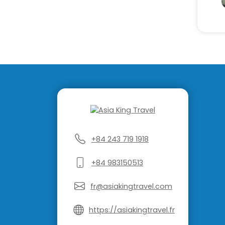
+84 243 719 1918
+84 983150513
fr@asiakingtravel.com
https://asiakingtravel.fr