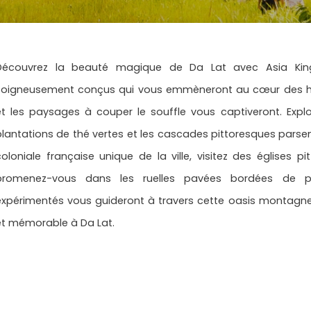
Découvrez la beauté magique de Da Lat avec Asia King 
soigneusement conçus qui vous emmèneront au cœur des haut
et les paysages à couper le souffle vous captiveront. Explor
plantations de thé vertes et les cascades pittoresques parsem
coloniale française unique de la ville, visitez des églises pi
promenez-vous dans les ruelles pavées bordées de p
expérimentés vous guideront à travers cette oasis montagne
et mémorable à Da Lat.