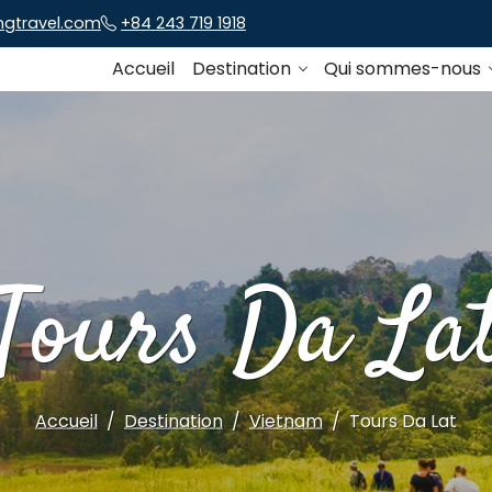
ngtravel.com
+84 243 719 1918
Accueil
Destination
Qui sommes-nous
Tours Da La
Accueil
Destination
Vietnam
Tours Da Lat