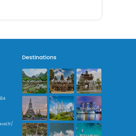
Destinations
Vietnam
Cambodge
Laos
+84
Thailande
Malaisie
Singapour
vel.fr/
Indonésie
Birmanie
Philippines