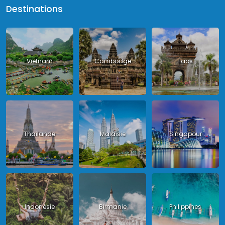
Destinations
Vietnam
Cambodge
Laos
Thailande
Malaisie
Singapour
Indonésie
Birmanie
Philippines