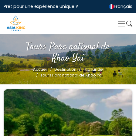
Prêt pour une expérience unique ?
Français
Tours Parc national de
Khao Yai
Accueil
Destination
Thailande
Tours Parc national de Khao Yai