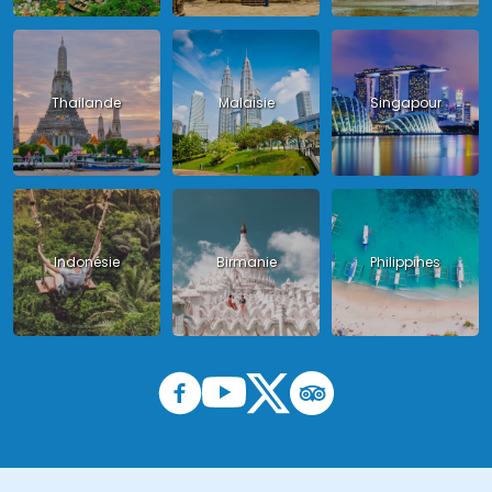
Thailande
Malaisie
Singapour
Indonésie
Birmanie
Philippines