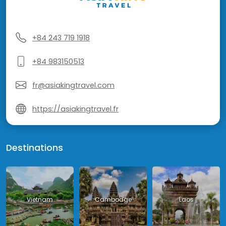
+84 243 719 1918
+84 983150513
fr@asiakingtravel.com
https://asiakingtravel.fr
Destinations
Vietnam
Cambodge
Laos