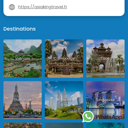
https://asiakingtravel.fr
Destinations
Vietnam
Cambodge
Laos
Thailande
Malaisie
Singapour