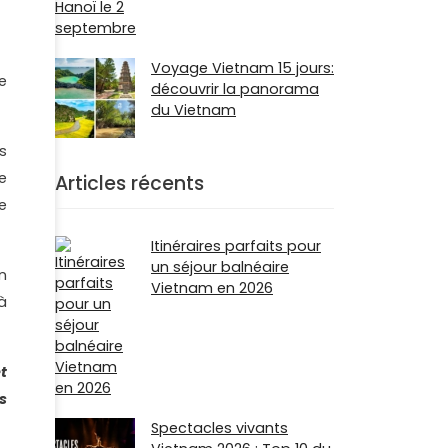
Voyage Vietnam 15 jours:
e
découvrir la panorama
du Vietnam
s
e
Articles récents
e
Itinéraires parfaits pour
un séjour balnéaire
n
Vietnam en 2026
à
t
s
Spectacles vivants