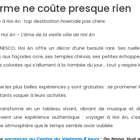
harme ne coûte presque rien
Hoi An – L’âme de la vieille ville de Hoi An
NESCO, Hoi An offre un décor d’une beauté rare. Ses ruelle
aux façades ocre, ses temples chinois, ses petites échoppe
s colorées qui s’allument à la tombée du jour… tout y respire l
e les plus belles expériences y sont gratuites : se promener l
itants vaquer à leurs activités.
e transforme en un tableau vivant, vibrant de musique et d
vient une expérience authentique : voyager à Hoi An, c’es
 une atmosphère que le temps semble avoir oubliée.
os
vacances au Centre du Vietnam 8 jours
: Da Nang, Hué e