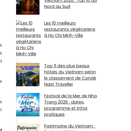
Vietnam 2026 : Top 10 du
Nord au Sud
Les 10 meilleurs
restaurants végétariens
à Ho Chi Minh-Ville
s
s
a
Top 11 des plus beaux
hôtels du Vietnam selon
le classement de Condé
e
Nast Traveller
Festival de la Mer de Nha
e
Trang 2026 : dates,
programme et infos
t
pratiques
Patrimoine du Vietnam :
t