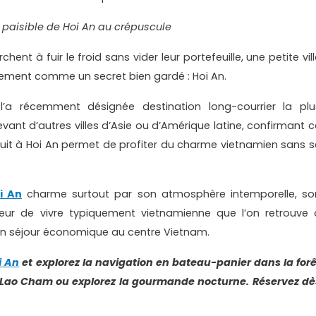
 paisible de Hoi An au crépuscule
t à fuir le froid sans vider leur portefeuille, une petite vill
ement comme un secret bien gardé : Hoi An.
’a récemment désignée destination long-courrier la plu
ant d’autres villes d’Asie ou d’Amérique latine, confirmant c
cuit à Hoi An permet de profiter du charme vietnamien sans s
i An
charme surtout par son atmosphère intemporelle, so
ceur de vivre typiquement vietnamienne que l’on retrouve 
 un séjour économique au centre Vietnam.
i An
et explorez la navigation en bateau-panier dans la forê
 Lao Cham ou explorez la gourmande nocturne. Réservez dè