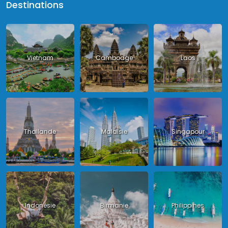
Destinations
Vietnam
Cambodge
Laos
Thailande
Malaisie
Singapour
Indonésie
Birmanie
Philippines