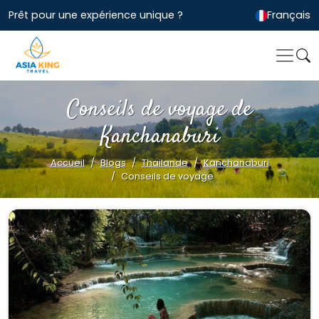
Prêt pour une expérience unique ?
Français
Conseils de voyage de
Kanchanaburi
Accueil
Blogs
Thailande
Kanchanaburi
Conseils de voyage