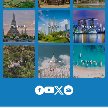
Thailande
Malaisie
Singapour
Indonésie
Birmanie
Philippines