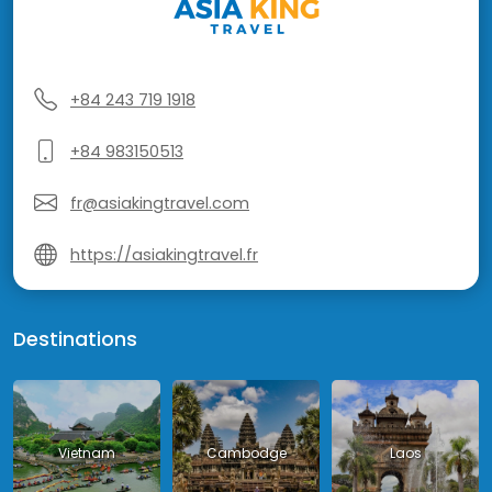
+84 243 719 1918
+84 983150513
fr@asiakingtravel.com
https://asiakingtravel.fr
Destinations
Vietnam
Cambodge
Laos