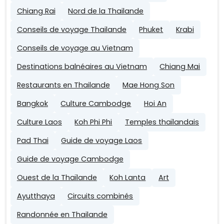
Chiang Rai
Nord de la Thailande
Conseils de voyage Thailande
Phuket
Krabi
Conseils de voyage au Vietnam
Destinations balnéaires au Vietnam
Chiang Mai
Restaurants en Thailande
Mae Hong Son
Bangkok
Culture Cambodge
Hoi An
Culture Laos
Koh Phi Phi
Temples thaïlandais
Pad Thai
Guide de voyage Laos
Guide de voyage Cambodge
Ouest de la Thaïlande
Koh Lanta
Art
Ayutthaya
Circuits combinés
Randonnée en Thailande