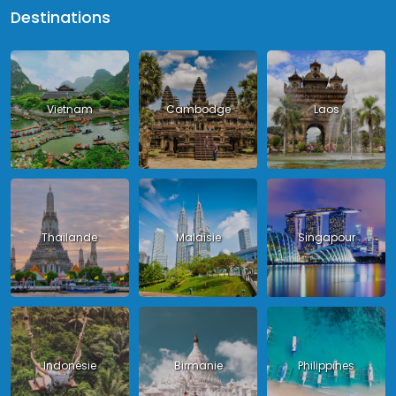
Destinations
Vietnam
Cambodge
Laos
Thailande
Malaisie
Singapour
Indonésie
Birmanie
Philippines