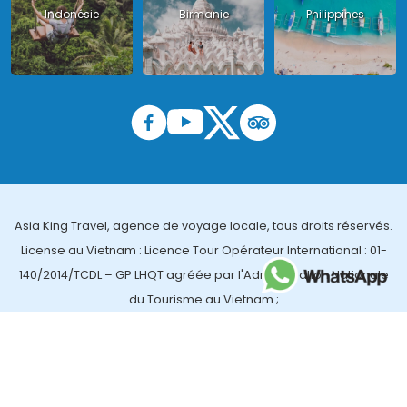
Indonésie
Birmanie
Philippines
Asia King Travel, agence de voyage locale, tous droits réservés.
License au Vietnam : Licence Tour Opérateur International : 01-
140/2014/TCDL – GP LHQT agréée par l'Administration Nationale
du Tourisme au Vietnam ;
License en Thailande : 14/03366 par le Bureau des affaires
touristiques et de l'enregistrement des guides (TBGR) et le
bureau du développement du tourisme de la Thailande