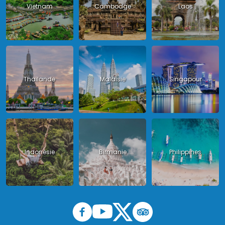
Vietnam
Cambodge
Laos
Thailande
Malaisie
Singapour
Indonésie
Birmanie
Philippines