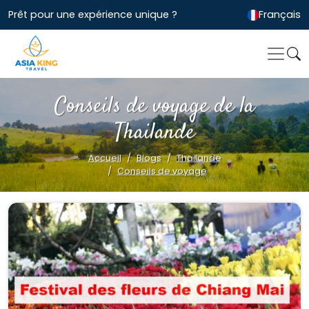
Prêt pour une expérience unique ?
Français
Conseils de voyage de la
Thailande
Accueil
Blogs
Thailande
Conseils de voyage