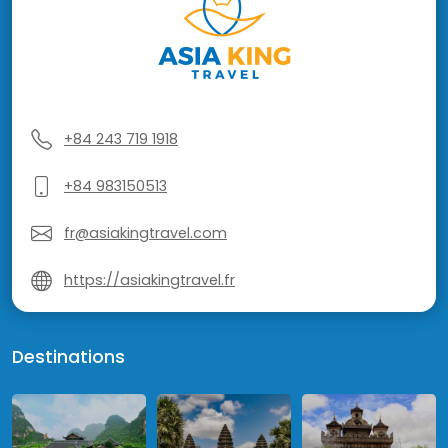
+84 243 719 1918
+84 983150513
fr@asiakingtravel.com
https://asiakingtravel.fr
Destinations