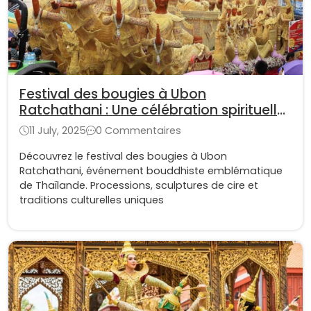
Festival des bougies à Ubon
Ratchathani : Une célébration spirituelle
et culturelle en Thailande
11 July, 2025
0 Commentaires
Découvrez le festival des bougies à Ubon
Ratchathani, événement bouddhiste emblématique
de Thaïlande. Processions, sculptures de cire et
traditions culturelles uniques