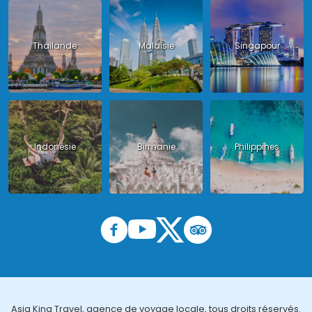
Thailande
Malaisie
Singapour
Indonésie
Birmanie
Philippines
Asia King Travel, agence de voyage locale, tous droits réservés.