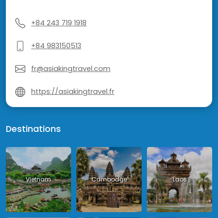
+84 243 719 1918
+84 983150513
fr@asiakingtravel.com
https://asiakingtravel.fr
Destinations
Vietnam
Cambodge
Laos