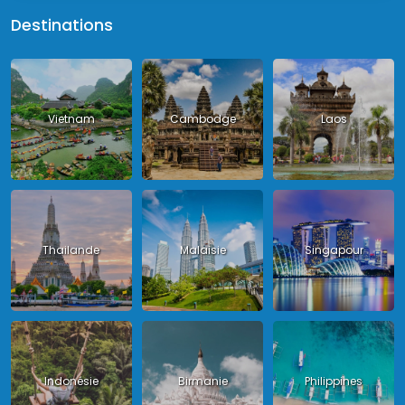
Destinations
Vietnam
Cambodge
Laos
Thailande
Malaisie
Singapour
Indonésie
Birmanie
Philippines