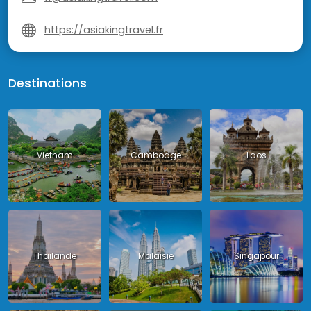
https://asiakingtravel.fr
Destinations
Vietnam
Cambodge
Laos
Thailande
Malaisie
Singapour