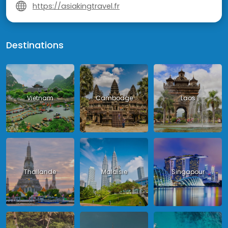
https://asiakingtravel.fr
Destinations
Vietnam
Cambodge
Laos
Thailande
Malaisie
Singapour