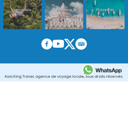
Indonésie
Birmanie
Philippines
Asia King Travel, agence de voyage locale, tous droits réservés.
License au Vietnam : Licence Tour Opérateur International : 01-
140/2014/TCDL – GP LHQT agréée par l'Administration Nationale
du Tourisme au Vietnam ;
License en Thailande : 14/03366 par le Bureau des affaires
touristiques et de l'enregistrement des guides (TBGR) et le
bureau du développement du tourisme de la Thailande