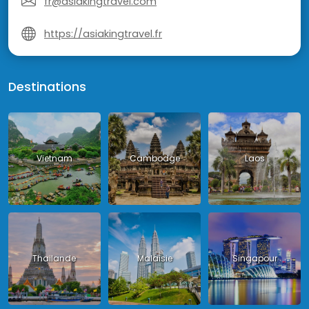
fr@asiakingtravel.com
https://asiakingtravel.fr
Destinations
Vietnam
Cambodge
Laos
Thailande
Malaisie
Singapour