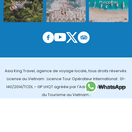
Indonésie
Birmanie
Philippines
Asia King Travel, agence de voyage locale, tous droits réservés.
License au Vietnam : Licence Tour Opérateur International : 01-
140/2014/TCDL – GP LHQT agréée par l'Administration Nationale
du Tourisme au Vietnam ;
License en Thailande : 14/03366 par le Bureau des affaires
touristiques et de l'enregistrement des guides (TBGR) et le
bureau du développement du tourisme de la Thailande