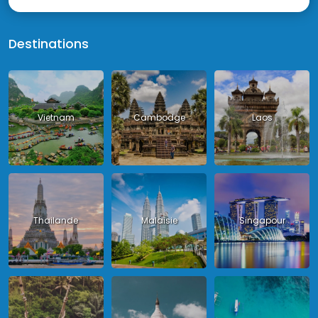
Destinations
Vietnam
Cambodge
Laos
Thailande
Malaisie
Singapour