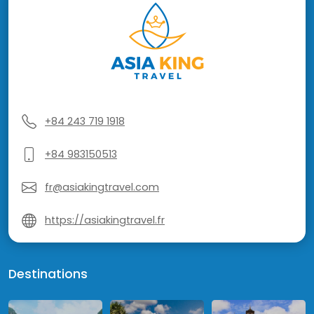
+84 243 719 1918
+84 983150513
fr@asiakingtravel.com
https://asiakingtravel.fr
Destinations