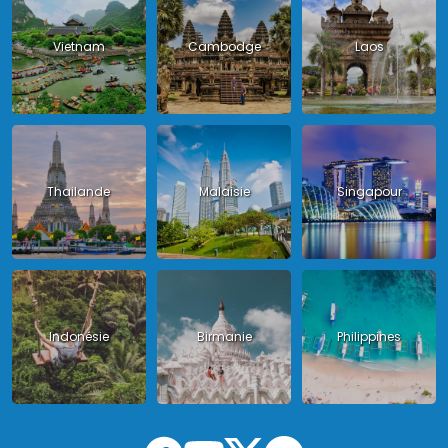
Vietnam
Cambodge
Laos
Thailande
Malaisie
Singapour
Indonésie
Birmanie
Philippines