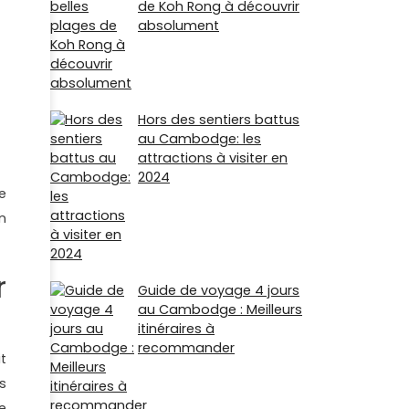
de Koh Rong à découvrir
absolument
Hors des sentiers battus
au Cambodge: les
attractions à visiter en
2024
e
n
r
Guide de voyage 4 jours
au Cambodge : Meilleurs
itinéraires à
recommander
t
s
e