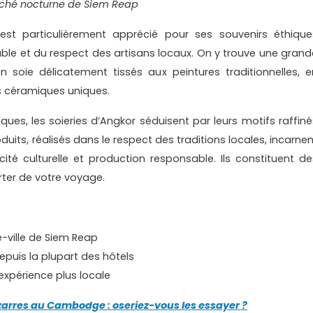
ché nocturne de Siem Reap
t particulièrement apprécié pour ses souvenirs éthique
e et du respect des artisans locaux. On y trouve une grand
 en soie délicatement tissés aux peintures traditionnelles, e
s céramiques uniques.
ques, les soieries d’Angkor séduisent par leurs motifs raffiné
oduits, réalisés dans le respect des traditions locales, incarne
icité culturelle et production responsable. Ils constituent de
rter de votre voyage.
-ville de Siem Reap
epuis la plupart des hôtels
e expérience plus locale
izarres au Cambodge : oseriez-vous les essayer ?