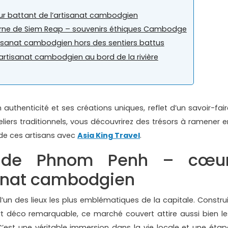
r battant de l’artisanat cambodgien
turne de Siem Reap – souvenirs éthiques Cambodge
isanat cambodgien hors des sentiers battus
artisanat cambodgien au bord de la rivière
authenticité et ses créations uniques, reflet d’un savoir-fair
liers traditionnels, vous découvrirez des trésors à ramener e
 de ces artisans avec
Asia King Travel
.
l de Phnom Penh – cœu
sanat cambodgien
un des lieux les plus emblématiques de la capitale. Construi
t déco remarquable, ce marché couvert attire aussi bien le
C’est une véritable immersion dans la vie locale et une étap