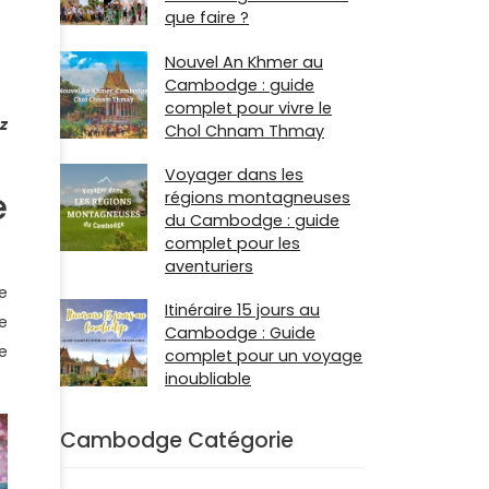
que faire ?
Nouvel An Khmer au
Cambodge : guide
complet pour vivre le
z
Chol Chnam Thmay
Voyager dans les
e
régions montagneuses
du Cambodge : guide
complet pour les
aventuriers
e
Itinéraire 15 jours au
e
Cambodge : Guide
e
complet pour un voyage
inoubliable
Cambodge Catégorie