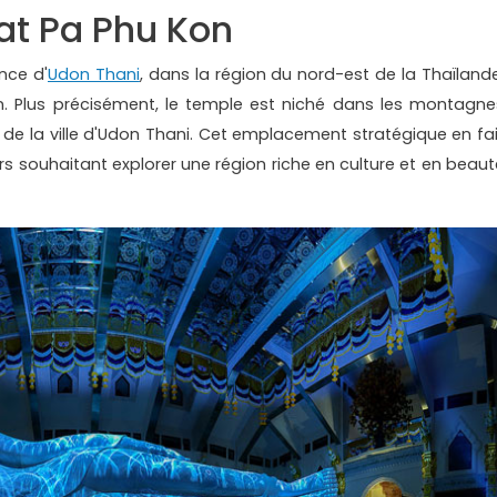
at Pa Phu Kon
nce d'
Udon Thani
, dans la région du nord-est de la Thaïlande
. Plus précisément, le temple est niché dans les montagne
 de la ville d'Udon Thani. Cet emplacement stratégique en fai
 souhaitant explorer une région riche en culture et en beaut