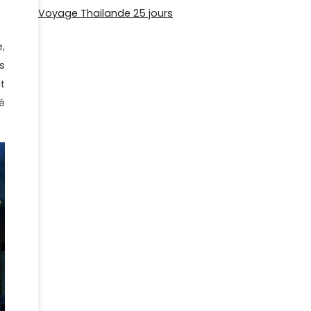
Voyage Thailande 25 jours
,
s
t
é