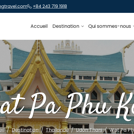
ngtravel.com
+84 243 719 1918
Accueil
Destination
Qui sommes-nous
at Pa Phu K
il
Destination
Thailande
Udon Thani
Wat Pa Ph