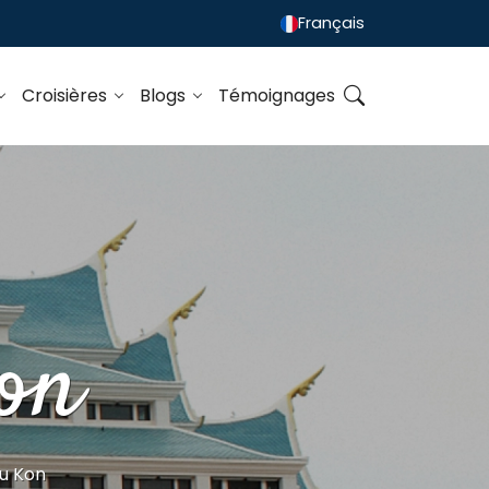
Français
Croisières
Blogs
Témoignages
on
u Kon