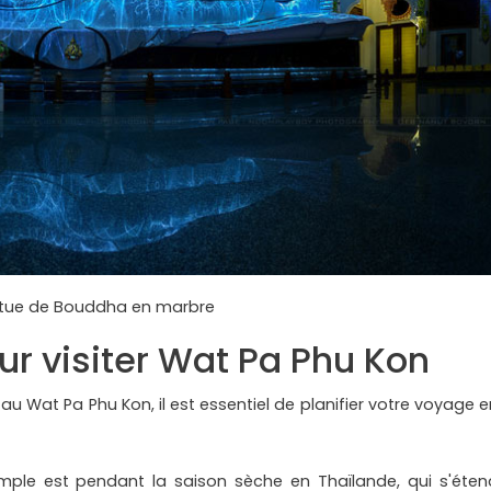
tue de Bouddha en marbre
ur visiter Wat Pa Phu Kon
 au Wat Pa Phu Kon, il est essentiel de planifier votre voyage e
temple est pendant la saison sèche en Thaïlande, qui s'éten