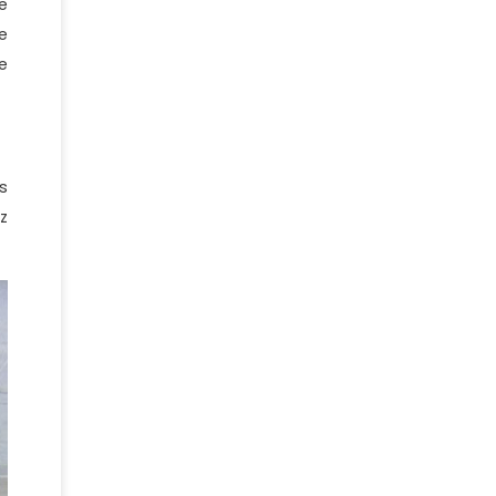
e
e
e
s
z