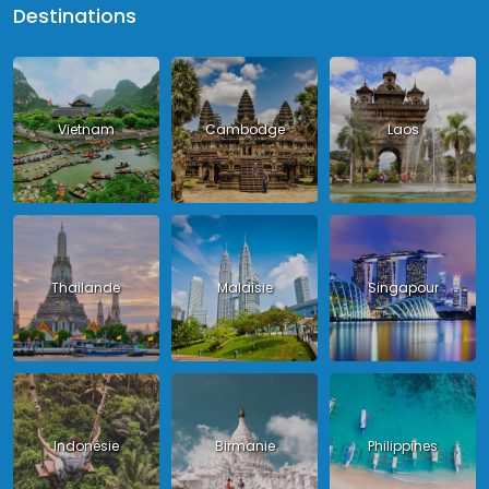
Destinations
Vietnam
Cambodge
Laos
Thailande
Malaisie
Singapour
Indonésie
Birmanie
Philippines