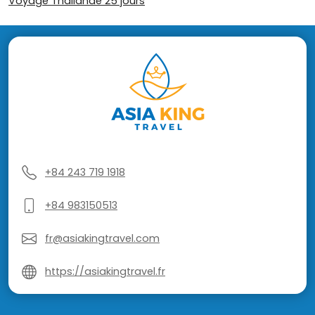
Voyage Thailande 25 jours
+84 243 719 1918
+84 983150513
fr@asiakingtravel.com
https://asiakingtravel.fr