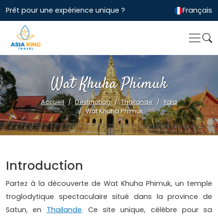
Prêt pour une expérience unique ?
Français
Wat Khuha Phimuk
Accueil
Destination
Thailande
Yala
Wat Khuha Phimuk
Introduction
Partez à la découverte de Wat Khuha Phimuk, un temple
troglodytique spectaculaire situé dans la province de
Satun, en
Thaïlande
. Ce site unique, célèbre pour sa