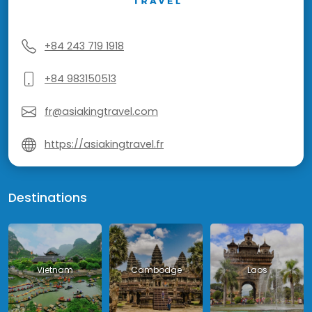
+84 243 719 1918
+84 983150513
fr@asiakingtravel.com
https://asiakingtravel.fr
Destinations
Vietnam
Cambodge
Laos