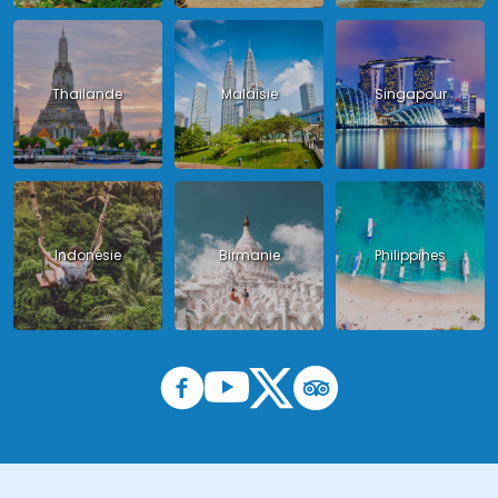
Thailande
Malaisie
Singapour
Indonésie
Birmanie
Philippines