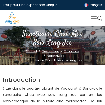
Prêt pour une expérience unique ?
Français
Sanctuaire Chao Mae
Kow Leng Jee
Accueil
Destination
Thailande
Narathiwat
Sanctuaire Chao Mae Kow Leng Jee
Introduction
Situé dans le quartier vibrant de Yaowarat à Bangkok, le
Sanctuaire Chao Mae Kow Leng Jee est un lieu
emblématique de la culture sino-thaïlandaise. Ce lieu