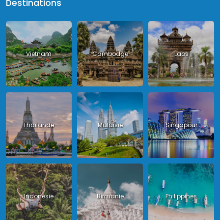
Destinations
Vietnam
Cambodge
Laos
Thailande
Malaisie
Singapour
Indonésie
Birmanie
Philippines