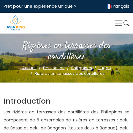
Prêt pour une expérience unique ?
Français
Rizières en terrasses des
cordillères
Accueil
Destination
Philippines
Ifugao
Rizières en terrasses des cordillères
Introduction
Les rizières en terrasses des cordillères des Philippines se
composent de 5 ensembles de rizières en terrasses : celui
de Batad et celui de Bangaan (toutes deux à Banaue), celui