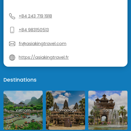
+84 243 719 1918
+84 983150513
fr@asiakingtravel.com
https://asiakingtravel.fr
Destinations
Vietnam
Cambodge
Laos