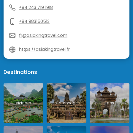
+84 243 719 1918
+84 983150513
fr@asiakingtravel.com
https://asiakingtravel.fr
Destinations
Vietnam
Cambodge
Laos