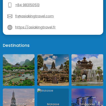
+84 983150513
fr@asiakingtravel.com
https://asiakingtravel.fr
Destinations
Vietnam
Cambodge
Laos
Thailande
Malaisie
Singapour