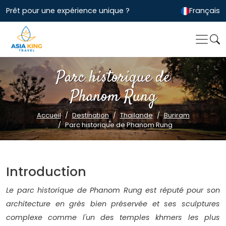
Prêt pour une expérience unique ?
Français
Parc historique de
Phanom Rung
Accueil
Destination
Thailande
Buriram
Parc historique de Phanom Rung
Introduction
Le parc historique de Phanom Rung est réputé pour son
architecture en grès bien préservée et ses sculptures
complexe comme l'un des temples khmers les plus