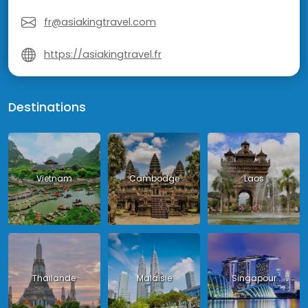
fr@asiakingtravel.com
https://asiakingtravel.fr
Destinations
Vietnam
Cambodge
Laos
Thailande
Malaisie
Singapour