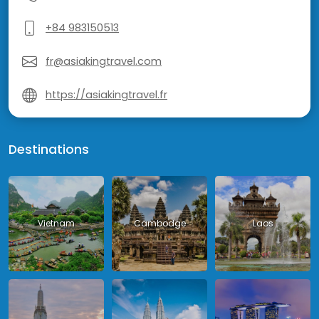
+84 983150513
fr@asiakingtravel.com
https://asiakingtravel.fr
Destinations
Vietnam
Cambodge
Laos