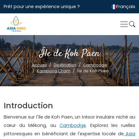
Prêt pour une expérience unique ?
Français
Île de Koh Paen
Accueil
Destination
Cambodge
Kampong Cham
Île de Koh Paen
Introduction
Bienvenue sur l'île de Koh Paen, un trésor insulaire niché au
cœur du Mékong, au
Cambodge
. Explorez les ruelles
pittoresques en bénéficiant de l'expertise locale de
Asia