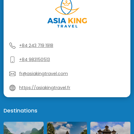
+84 243 719 1918
+84 983150513
fr@asiakingtravel.com
https://asiakingtravel.fr
Destinations