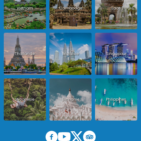
Vietnam
Cambodge
Laos
Thailande
Malaisie
Singapour
Indonésie
Birmanie
Philippines