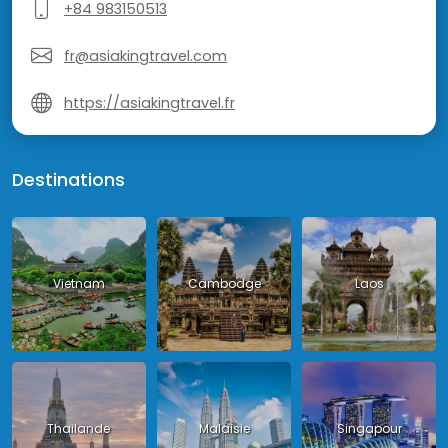
+84 983150513
fr@asiakingtravel.com
https://asiakingtravel.fr
Destinations
Vietnam
Cambodge
Laos
Thailande
Malaisie
Singapour