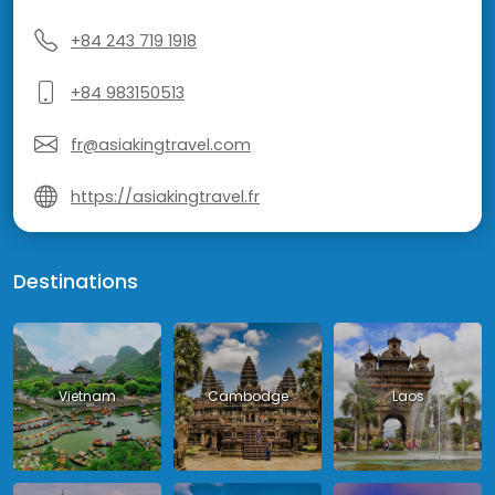
+84 243 719 1918
+84 983150513
fr@asiakingtravel.com
https://asiakingtravel.fr
Destinations
Vietnam
Cambodge
Laos