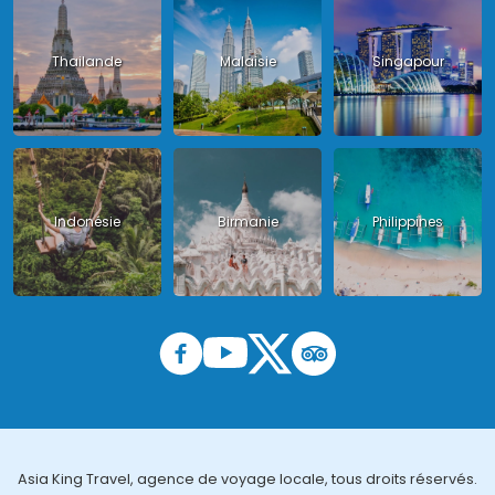
Thailande
Malaisie
Singapour
Indonésie
Birmanie
Philippines
Asia King Travel, agence de voyage locale, tous droits réservés.