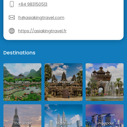
+84 983150513
fr@asiakingtravel.com
https://asiakingtravel.fr
Destinations
Vietnam
Cambodge
Laos
Thailande
Malaisie
Singapour