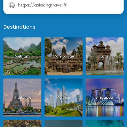
https://asiakingtravel.fr
Destinations
Vietnam
Cambodge
Laos
Thailande
Malaisie
Singapour