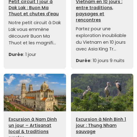
Petit circuit 1 jour à
Vietnam en 10 jours :
Dak Lak : Buon Ma
entre traditions,
Thuot et chutes d'eau
paysages et
rencontres
Notre petit circuit à Dak
Partez pour une
Lak vous emmène
exploration inoubliable
découvrir Buon Ma
du Vietnam en 10 jours
Thuot et les magnifi...
avec Asia King Tr...
Durée
: 1 jour
Durée
: 10 jours 9 nuits
Excursion à Nam Dinh
Excursion à Ninh Binh 1
un jour – Artisanat
jour : Thung Nham
local & traditions
sauvage