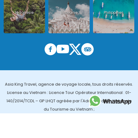
Indonésie
Birmanie
Philippines
Asia King Travel, agence de voyage locale, tous droits réservés.
License au Vietnam : Licence Tour Opérateur International : 01-
140/2014/TCDL – GP LHQT agréée par l'Administration Nationale
du Tourisme au Vietnam ;
License en Thailande : 14/03366 par le Bureau des affaires
touristiques et de l'enregistrement des guides (TBGR) et le
bureau du développement du tourisme de la Thailande